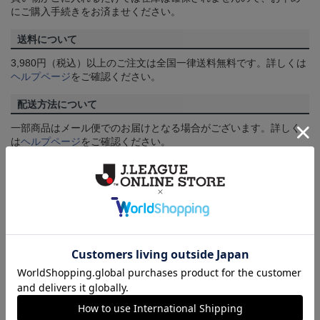
にご購入手続きをお済ませください。
送料について
3,980円（税込）以上のご注文は全国一律送料無料です。詳しくは
ヘルプページ
をご確認ください。
配送方法について
一部商品はメール便でのお届けとなる場合がございます。詳しく
は
ヘルプページ
をご確認ください。
商品について
【カラーについて】
商品画像は、お使いのパソコンのモニターおよびスマートフォン
のメーカー・機種・画面設定等により、実際の商品の色と異なっ
て見える場合がございます。あらかじめご了承ください。
【仕様について】
取り扱い商品によっては、パッケージやデザインなどの仕様が予
告なく変更になることがございます。
その他