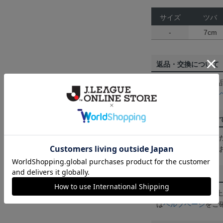
サイズ
ツバ
-
7cm
返品・交換について
お客様都合による返
ん。詳しくは
ヘルプ
ご注文の確定につい
買い物かごに入れる
めにご購入手続きを
送料について
3,980円（税込）
は
ヘルプページ
をご