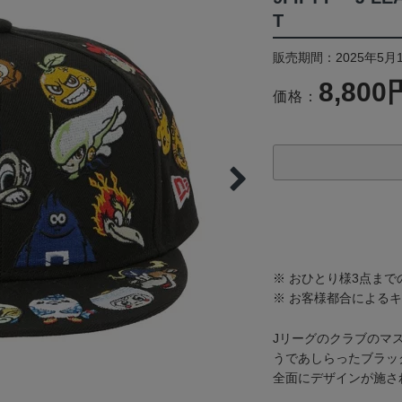
T
販売期間：2025年5月
8,800
価格：
※ おひとり様3点ま
※ お客様都合による
Jリーグのクラブのマ
うであしらったブラッ
全面にデザインが施さ