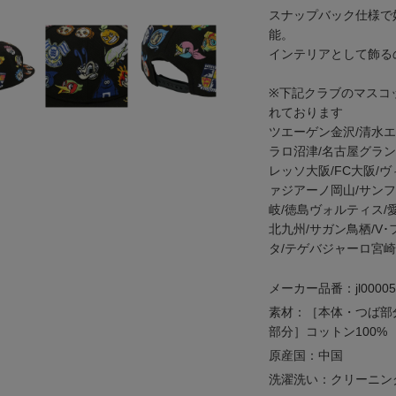
スナップバック仕様で
能。
インテリアとして飾る
※下記クラブのマスコ
れております
ツエーゲン金沢/清水エ
ラロ沼津/名古屋グランパ
レッソ大阪/FC大阪/
ァジアーノ岡山/サンフ
岐/徳島ヴォルティス/愛
北九州/サガン鳥栖/V
タ/テゲバジャーロ宮崎
メーカー品番：jl00005
素材：［本体・つば部
部分］コットン100%
原産国：中国
洗濯洗い：クリーニン