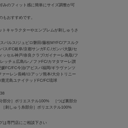
好みのフィット感に簡単にサイズ調整が可
のもおすすめです。
ットキャラクターやエンブレムが刺しゅうさ
スパルス/ジュビロ磐田/藤枝MYFC/アスルク
ス/FC岐阜/京都サンガF.C./ガンバ大阪/セ
ヴィッセル神戸/奈良クラブ/ガイナーレ鳥取/フ
レッチェ広島/レノファFC/カマタマーレ讃
媛FC/FC今治/アビスパ福岡/ギラヴァンツ
･ファーレン長崎/ロアッソ熊本/大分トリニー
/鹿児島ユナイテッドFC/FC琉球
38
分部分］ポリエステル100% ［つば裏部分
 ［刺しゅう糸部分］ポリエステル100%
グは専門店にご相談下さい