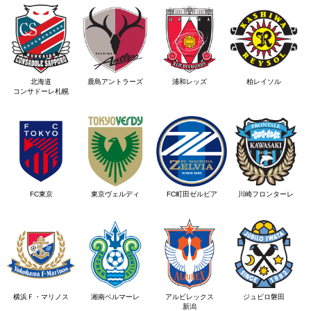
北海道
鹿島アントラーズ
浦和レッズ
柏レイソル
コンサドーレ札幌
FC東京
東京ヴェルディ
FC町田ゼルビア
川崎フロンターレ
横浜Ｆ・マリノス
湘南ベルマーレ
アルビレックス
ジュビロ磐田
新潟