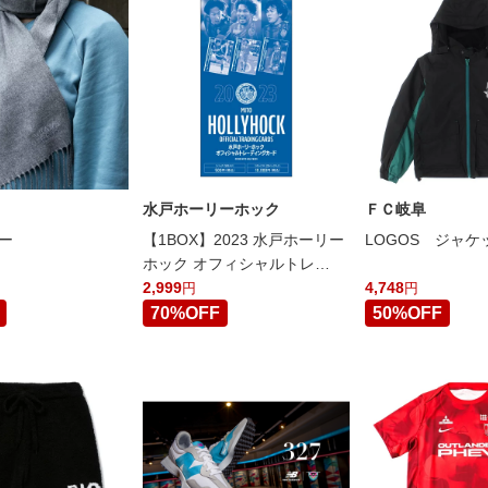
水戸ホーリーホック
ＦＣ岐阜
ー
【1BOX】2023 水戸ホーリー
LOGOS ジャケ
ホック オフィシャルトレー
ディングカード
2,999
4,748
円
円
70%OFF
50%OFF