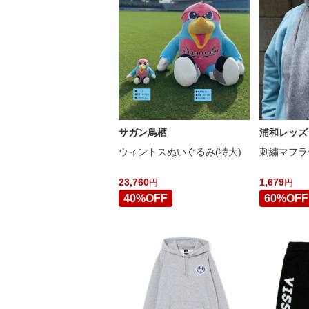
サガン鳥栖
浦和レッズ
ウィントスぬいぐるみ(特大)
刺繍マフラ
23,760
1,679
円
円
40%OFF
60%OFF