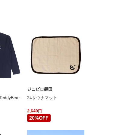
ジュビロ磐田
ddyBear
24サウナマット
2,640
円
20%OFF