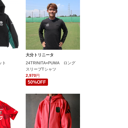
大分トリニータ
ット
24TRINITA×PUMA ロング
スリーブTシャツ
2,970
円
50%OFF