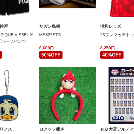
神戸
サガン鳥栖
浦和レッズ
PIQUE|VISSEL K
MS327STS
25プレマッチト
ロゴハーフパンツ
6,600
8,250
円
円
50%OFF
40%OFF
リノス
ロアッソ熊本
ＲＢ大宮アルディ