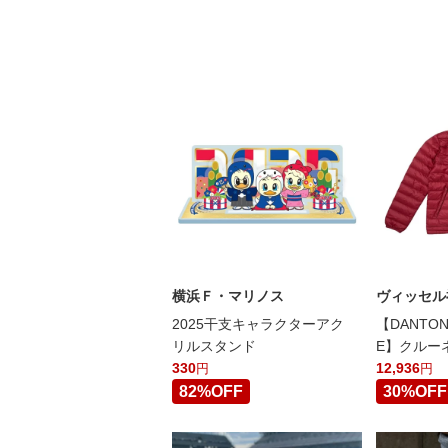
横浜Ｆ・マリノス
ヴィッセル
2025干支キャラクターアク
【DANTON
リルスタンド
E】クルー
330
ケット ク
12,936
円
円
82%OFF
30%OFF