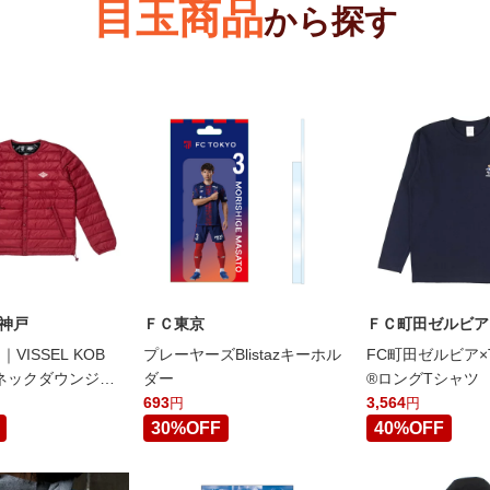
目玉商品
から探す
神戸
ＦＣ東京
ＦＣ町田ゼルビア
｜VISSEL KOB
プレーヤーズBlistazキーホル
FC町田ゼルビア×Te
ネックダウンジャ
ダー
®ロングTシャツ
リムゾンレッド
693
3,564
円
円
30%OFF
40%OFF