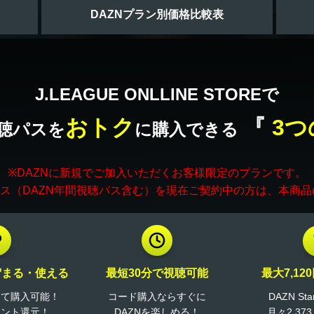
DAZNプラン別価格比較表
J.LEAGUE ONLLINE STOREで
おトク
『
3つ
聴パスを
に購入できる
※DAZNに新規でご加入いただくお客様限定のプランです。
ビス（DAZN年間視聴パス含む）を現在ご契約中の方は、本商
貯まる・使える
最短30分で視聴可能
最大7,12
って購入可能！
コード購入ならすぐに
DAZN St
イント還元！
DAZNを楽しめる！
月々2,37