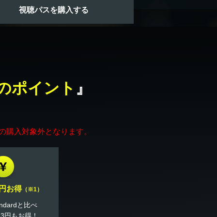
視聴パスを購入する
のポイント
』
品の購入対象外となります。
0円お得
（※1）
andardと比べ
3.3円もお得！