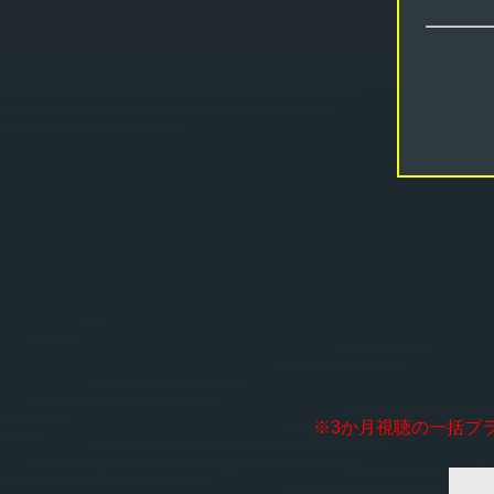
※3か月視聴の一括プ