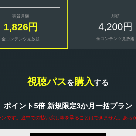
月額
実質月額
4,200円
1,826円
全コンテンツ見放題
全コンテンツ見放題
視聴パス
購入
を
する
ポイント5倍 新規限定3か月一括プラン
ランです。途中での払い戻し等を承ることはできません。あら