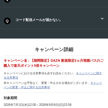
を引き継ぐことが可能です。アカウントを引き継
商品の注文間違いをなさいませんよう、くれぐれ
いでご利用になる場合、手続きを一度中断し＜以
もご注意ください。
贈りたい相手の方に直接お届けすることはできま
前に退会済みのお客様＞の手順でコードを適用し
ギフトコードを紛失された場合や盗難の被害に遭
せん。
てください。
われた場合も含め、お客様都合による商品の交換
コード配信メールが届かない。
には応じかねます。
３．必要な情報を入力し、「次へ」ボタンを押下
コード配信メールは注文確定後、約30分程でご登
録のメールアドレスにお送りしております。
送付元メールアドレス：J.LEAGUE ONLINE STOR
E（order@mail.store.jleague.jp）
キャンペーン詳細
※注文完了メールと同じ送付元となります。
※以前DAZNアカウントにご登録いただいていたメ
キャンペーン名 : 【期間限定】DAZN 新規限定3ヵ月視聴パスのご
メールが受信できていない場合、下記をご確認の
ールアドレスだった場合、追加でパスワードを入
購入で楽天ポイント5倍キャンペーン
うえ、必要に応じてお問い合わせをお願いいたし
力する項目が表示されます。この場合アカウント
ます。
を引き継ぐことが可能です。アカウントを引き継
キャンペーンにおける注意事項を必ずお読みください。
キャンペーンに関す
る注意事項
いでご利用になる場合、手続きを一度中断し＜以
コード配信メールはＪリーグIDにご登録のメール
本キャンペーンは予告なく、変更・中止される場合がございます。
キャンペ
前に退会済みのお客様＞の手順でコードを適用し
アドレスに送付しております。
ーンの変更・中止に関する注意事項
てください。
Ｊリーグオンラインストアのページ上部、「マイ
ページ」よりメールアドレスを再度ご確認くださ
対象期間
４．必要な情報を入力し、アカウントの作成を行
い。
います。
また、メールの件名は下記となります。
2026年7月1日(水)12:00～2026年9月6日(日)23:59