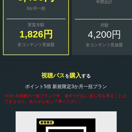
年間合計
3か月一括
実質月額
月額
1,826円
4,200円
全コンテンツ見放題
全コンテンツ見放題
視聴パス
購入
を
する
ポイント5倍 新規限定3か月一括プラン
※3か月視聴の一括プランです。途中での払い戻し等を承ることは
できません。あらかじめご了承ください。