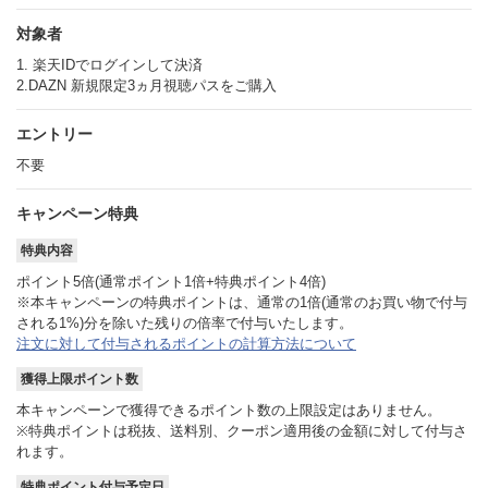
件名：【Ｊリーグオンラインストア】ご購入いた
だいたDAZN年間視聴パス（デジタルコード）のお
対象者
届けです。
1. 楽天IDでログインして決済
2.DAZN 新規限定3ヵ月視聴パスをご購入
配信メールが迷惑メールフォルダや別のフォルダ
に振り分けられている場合がございます。
特にフリーメールアドレス（Gmail、Yahoo!メー
エントリー
ル、Windows Live Hotmailなど）をお使いの場
不要
４．プランを選択画面で「スタンダード」を選択
合、迷惑メール防止機能により、迷惑メールと判
断され、受信メールボックスに、表示されない場
キャンペーン特典
合があります。
迷惑メールフォルダやプロモーションフォルダ、
特典内容
ゴミ箱に振り分けられている可能性がありますの
ポイント5倍(通常ポイント1倍+特典ポイント4倍)
で、一度ご確認ください。
※本キャンペーンの特典ポイントは、通常の1倍(通常のお買い物で付与
される1%)分を除いた残りの倍率で付与いたします。
配信メールはHTML形式のメールで送付しておりま
注文に対して付与されるポイントの計算方法について
す。
URL付きのメールやHTML形式のメールを受信拒否
獲得上限ポイント数
設定されている場合は、コード配信メールをお届
本キャンペーンで獲得できるポイント数の上限設定はありません。
けできません。
※特典ポイントは税抜、送料別、クーポン適用後の金額に対して付与さ
上記にあてはまらない場合は、
こちら
をご確認く
れます。
ださい。
特典ポイント付与予定日