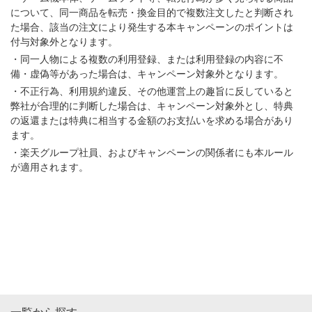
※プランのご選択が必要となりますが、こちらはコ
について、同一商品を転売・換金目的で複数注文したと判断され
ードの視聴期間が終了後に適用となるプランで
た場合、該当の注文により発生する本キャンペーンのポイントは
す。適用いただくコードの視聴期間中、お支払い
付与対象外となります。
は発生いたしません。
・同一人物による複数の利用登録、または利用登録の内容に不
備・虚偽等があった場合は、キャンペーン対象外となります。
６．お支払方法を選択します。
※プランのご選択が必要となりますが、こちらは
・不正行為、利用規約違反、その他運営上の趣旨に反していると
コードの視聴期間が終了後に適用となるプランで
弊社が合理的に判断した場合は、キャンペーン対象外とし、特典
す。適用いただくコードの視聴期間中、お支払い
の返還または特典に相当する金額のお支払いを求める場合があり
は発生いたしません。
ます。
・楽天グループ社員、およびキャンペーンの関係者にも本ルール
６．お支払方法で「ギフトコードを適用」から、
が適用されます。
コードを入力し「ギフトコードを適用」を押下
※ご視聴期間終了後、ご登録されたお支払い方法
でご請求が発生いたします。適用いただくコード
の視聴期間中、お支払いは発生いたしません。
※ 「後でお支払い情報を追加する」が表示されて
いる場合は、そちらを選択することでお支払い方
法をスキップすることできます。