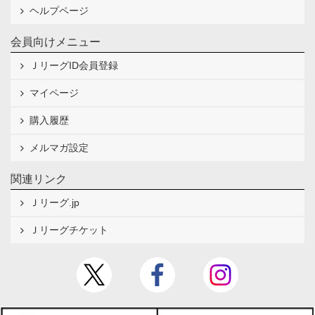
ヘルプページ
会員向けメニュー
ＪリーグID会員登録
マイページ
８．ご希望のお支払い方法を選択し入力
購入履歴
メルマガ設定
関連リンク
Ｊリーグ.jp
Ｊリーグチケット
※ご視聴期間終了後、ご登録されたお支払い方法
でご請求が発生いたします。適用いただくコード
の視聴期間中、お支払いは発生いたしません。
※ 「後でお支払い情報を追加する」が表示されて
いる場合は、そちらを選択することでお支払い方