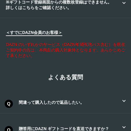
※ギフトコード登録画面からの複数枚登録はできません。
詳しくはこちらをご確認ください。
２．メールアドレスを入力して「次へ」ボタンを
１．ギフトコード登録画面 へアクセス
押下
＜すでにDAZN会員のお客様＞
２．ギフトコードを入力し「適用する」を押下
DAZN のいずれかのサービス（DAZN年間視聴パス含む）を現在
ご契約中の方は、本商品の購入対象外となります。あらかじめご
了承ください。
よくある質問
３．DAZNアカウントにご登録いただいくメールア
間違って購入したので返品したい。
ドレスを入力し「次へ」を押下
※以前DAZNアカウントにご登録いただいていたメ
大変申し訳ございませんが、購入後のお客様都合
ールアドレスだった場合、追加でパスワードを入
による返品は商品特性上、承ることができませ
力する項目が表示されます。この場合アカウント
ん。
贈答用にDAZN ギフトコードを直送できますか？