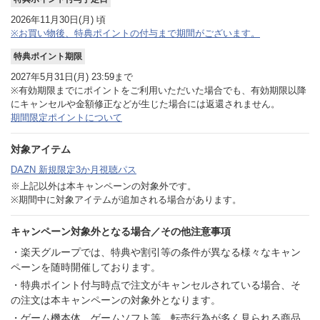
５．契約プランを選択します。
2026年11月30日(月) 頃
※お買い物後、特典ポイントの付与まで期間がございます。
５．「月間プラン」を選択し「次へ」を押下
特典ポイント期限
2027年5月31日(月) 23:59まで
※有効期限までにポイントをご利用いただいた場合でも、有効期限以降
にキャンセルや金額修正などが生じた場合には返還されません。
期間限定ポイントについて
対象アイテム
DAZN 新規限定3か月視聴パス
※上記以外は本キャンペーンの対象外です。
※期間中に対象アイテムが追加される場合があります。
キャンペーン対象外となる場合／その他注意事項
・楽天グループでは、特典や割引等の条件が異なる様々なキャン
ペーンを随時開催しております。
・特典ポイント付与時点で注文がキャンセルされている場合、そ
の注文は本キャンペーンの対象外となります。
「月間プラン」を選択し、「次へ」を押下
・ゲーム機本体、ゲームソフト等、転売行為が多く見られる商品