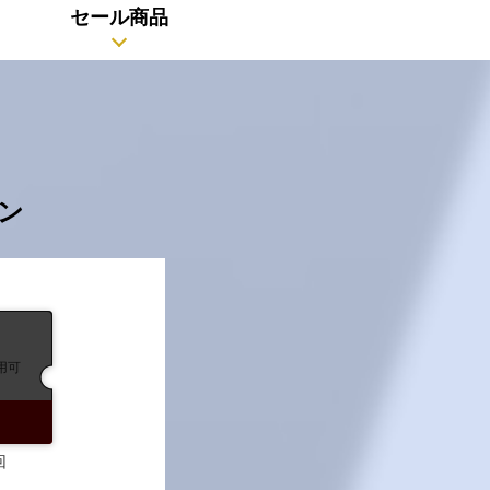
セール商品
ン
用可
回