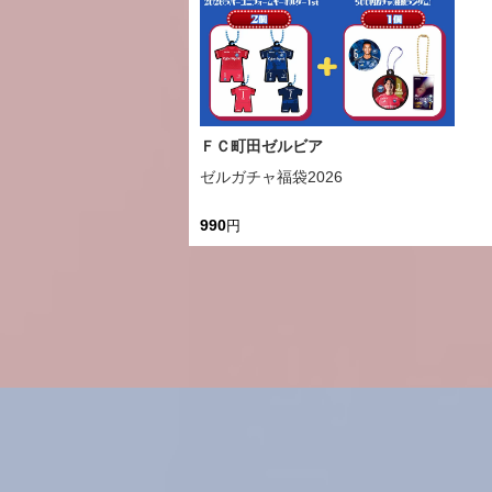
ＦＣ町田ゼルビア
ゼルガチャ福袋2026
990
円