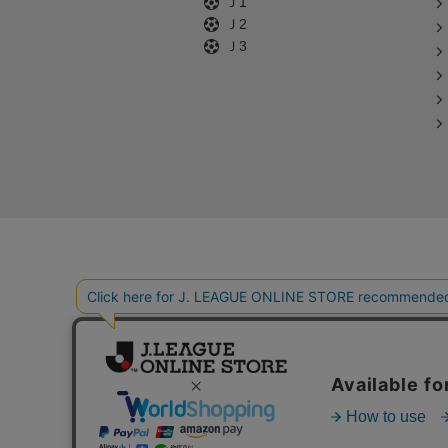
Ｊ1
Ｊ2
Ｊ3