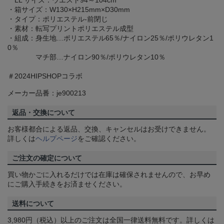
LL サイズ：ウエスト94～104cm
・箱サイズ：W130×H215mm×D30mm
・タイプ：ポリエステル-前閉じ
・素材：転写プリントポリエステル成型
・組成：身生地…ポリエステル65％/ナイロン25％/ポリウレタン1
0％
マチ部…ナイロン90％/ポリウレタン10％
＃2024HIPSHOPコラボ
メーカー品番：je900213
返品・交換について
お客様都合による返品、交換、キャンセルはお受けできません。
詳しくは
ヘルプページ
をご確認ください。
ご注文の確定について
買い物かごに入れるだけでは在庫は確保されませんので、お早め
にご購入手続きをお済ませください。
送料について
3,980円（税込）以上のご注文は全国一律送料無料です。詳しくは