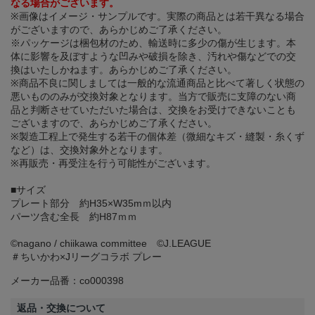
なる場合がございます。
※画像はイメージ・サンプルです。実際の商品とは若干異なる場合
がございますので、あらかじめご了承ください。
※パッケージは梱包材のため、輸送時に多少の傷が生じます。本
体に影響を及ぼすような凹みや破損を除き、汚れや傷などでの交
換はいたしかねます。あらかじめご了承ください。
※商品不良に関しましては一般的な流通商品と比べて著しく状態の
悪いもののみが交換対象となります。当方で販売に支障のない商
品と判断させていただいた場合は、交換をお受けできないことも
ございますので、あらかじめご了承ください。
※製造工程上で発生する若干の個体差（微細なキズ・縫製・糸くず
など）は、交換対象外となります。
※再販売・再受注を行う可能性がございます。
■サイズ
プレート部分 約H35×W35mｍ以内
パーツ含む全長 約H87ｍｍ
©️nagano / chiikawa committee ©J.LEAGUE
＃ちいかわ×Jリーグコラボ プレー
メーカー品番：co000398
返品・交換について