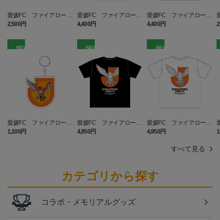
愛媛FC ファイアロー
愛媛FC ファイアロー T
愛媛FC ファイアロー T
タオルマフラー
シャツ BLACK キッズ
シャツ WHITE キッズ
2,500円
4,400円
4,400円
2
NEW
NEW
NEW
愛媛FC ファイアロー
愛媛FC ファイアロー T
愛媛FC ファイアロー T
キーホルダー
シャツ BLACK
シャツ WHITE
1,100円
4,950円
4,950円
1
すべて見る
カテゴリから探す
コラボ・メモリアルグッズ