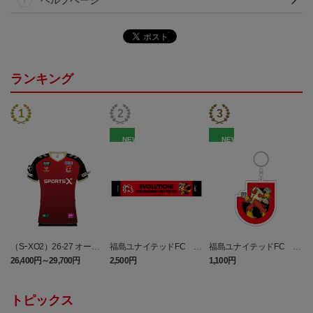
ヘルプページ
ランキング
NEW
NEW
（SｰXO2）26-27 オーセ
福島ユナイテッドFC バ
福島ユナイテッドFC バ
ンティックユニフォーム
シャーモ タオルマフラー
シャーモ キーホルダー
26,400円～29,700円
2,500円
1,100円
4
FP 1st
トピックス