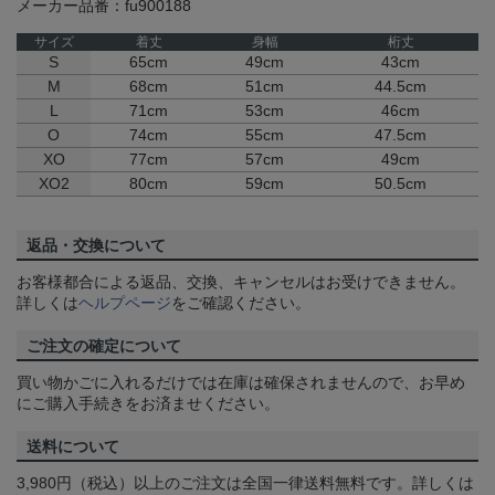
メーカー品番：fu900188
サイズ
着丈
身幅
桁丈
S
65cm
49cm
43cm
M
68cm
51cm
44.5cm
L
71cm
53cm
46cm
O
74cm
55cm
47.5cm
XO
77cm
57cm
49cm
XO2
80cm
59cm
50.5cm
返品・交換について
お客様都合による返品、交換、キャンセルはお受けできません。
詳しくは
ヘルプページ
をご確認ください。
ご注文の確定について
買い物かごに入れるだけでは在庫は確保されませんので、お早め
にご購入手続きをお済ませください。
送料について
3,980円（税込）以上のご注文は全国一律送料無料です。詳しくは