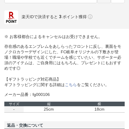
3
楽天IDで決済すると
ポイント獲得
※ お客様都合によるキャンセルはお受けできません。
存在感のあるエンブレムをあしらったフロントに反し、裏面をモ
ノクロカラーデザインにした、FC岐阜オリジナルの下敷きが登
場！職場や学校でも近くでチームを感じていたい、サポーター必
須のアイテムは、ご自身用にはもちろん、プレゼントにもおすす
めです◎
【ギフトラッピング対応商品】
ギフトラッピングに関する詳細は
こちら
をご覧ください。
メーカー品番：fg000106
サイズ
縦
横
-
25cm
18cm
返品・交換について