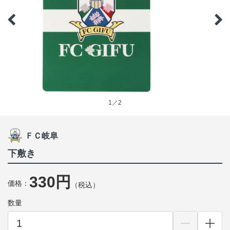
1／2
ＦＣ岐阜
下敷き
330円
価格：
（税込）
数量