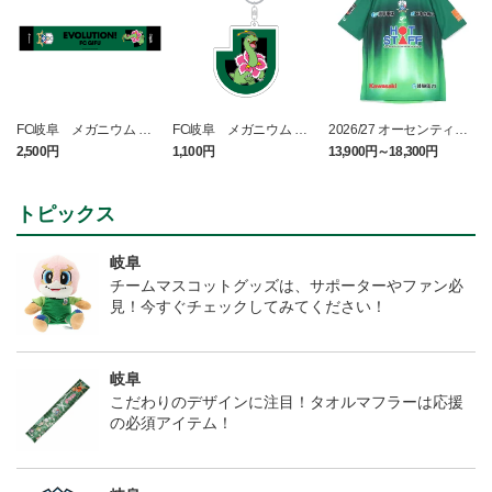
FC岐阜 メガニウム タ
FC岐阜 メガニウム キ
2026/27 オーセンティッ
オルマフラー
ーホルダー
クユニフォーム半袖 FP1s
2,500円
1,100円
13,900円～18,300円
4
t
トピックス
岐阜
チームマスコットグッズは、サポーターやファン必
見！今すぐチェックしてみてください！
岐阜
こだわりのデザインに注目！タオルマフラーは応援
の必須アイテム！