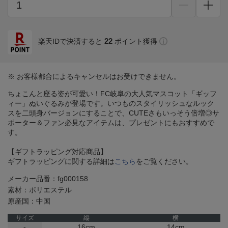
22
楽天IDで決済すると
ポイント獲得
※ お客様都合によるキャンセルはお受けできません。
ちょこんと座る姿が可愛い！FC岐阜の大人気マスコット「ギッフ
ィー」ぬいぐるみが登場です。いつものスタイリッシュなルック
スを二頭身バージョンにすることで、CUTEさもいっそう倍増◎サ
ポーター＆ファン必見なアイテムは、プレゼントにもおすすめで
す。
【ギフトラッピング対応商品】
ギフトラッピングに関する詳細は
こちら
をご覧ください。
メーカー品番：fg000158
素材：ポリエステル
原産国：中国
サイズ
縦
横
-
16cm
14cm