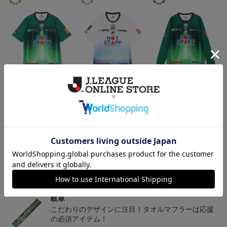
2026/27 オーセンティッ
2026/27 オーセンティッ
2026/27 オーセンティッ
クユニフォーム半袖 FP1s
クユニフォーム半袖 FP2
クユニフォーム フィール
13,900円～18,300円
13,900円～18,300円
18,800円～23,200円
1
t
nd~岐阜かかみがはら航
ドプレイヤー 1st 長袖
空宇宙博物館コラボユニ
フォーム~
トピックス
岐阜
チームマスコットグッズは、サポーターやファン必
見！今すぐチェックしてみてください！
岐阜
こだわりのデザインに注目！タオルマフラーは応援
の必須アイテム！