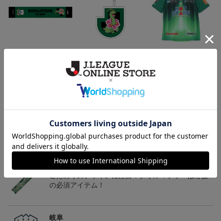
FC岐阜 メガニウム タ
FC岐阜 メガニウム キ
2026/27 オーセンティッ
オルマフラー
ーホルダー
クユニフォーム半袖 FP1s
2,500円
1,100円
13,900円～18,300円
4
t
トピックス
岐阜
チームマスコットグッズは、サポーターやファン必
見！今すぐチェックしてみてください！
岐阜
こだわりのデザインに注目！タオルマフラーは応援
の必須アイテム！
岐阜