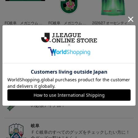
FC岐阜 メガニウム タ
FC岐阜 メガニウム キ
2026/27 オーセンティッ
オルマフラー
ーホルダー
クユニフォーム半袖 FP1s
2,500円
1,100円
13,900円～18,300円
4
t
トピックス
岐阜
チームマスコットグッズは、サポーターやファン必
見！今すぐチェックしてみてください！
岐阜
こだわりのデザインに注目！タオルマフラーは応援
の必須アイテム！
岐阜
ＦＣ岐阜のすべてのグッズをチェックしたい方に！
全グッズ一覧はこちら！