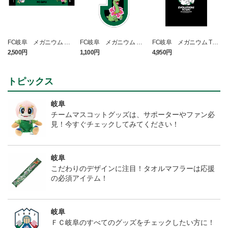
FC岐阜 メガニウム タ
FC岐阜 メガニウム キ
FC岐阜 メガニウム Tシ
オルマフラー
ーホルダー
ャツ BLACK
2,500円
1,100円
4,950円
1
t
トピックス
岐阜
チームマスコットグッズは、サポーターやファン必
見！今すぐチェックしてみてください！
岐阜
こだわりのデザインに注目！タオルマフラーは応援
の必須アイテム！
岐阜
ＦＣ岐阜のすべてのグッズをチェックしたい方に！