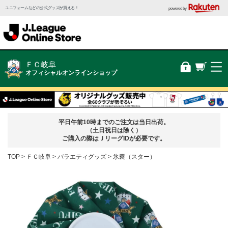
ユニフォームなどの公式グッズが買える！
powered by
ＦＣ岐阜
オフィシャルオンラインショップ
平日午前10時までのご注文は当日出荷。
（土日祝日は除く）
ご購入の際はＪリーグIDが必要です。
TOP
ＦＣ岐阜
バラエティグッズ
氷嚢（スター）