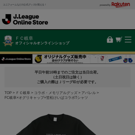
ユニフォームなどの公式グッズが買える！
powered by
ＦＣ岐阜
オフィシャルオンラインショップ
平日午前10時までのご注文は当日出荷。
（土日祝日は除く）
ご購入の際はＪリーグIDが必要です。
TOP
ＦＣ岐阜
コラボ・メモリアルグッズ
アパレル
FC岐阜×オグリキャップ×笠松けいばコラボTシャツ