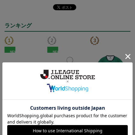
ランキング
NEW
NEW
FC岐阜 メガニウム タ
FC岐阜 メガニウム キ
2026/27 オーセンティッ
オルマフラー
ーホルダー
クユニフォーム半袖 FP1s
2,500円
1,100円
13,900円～18,300円
4
t
トピックス
岐阜