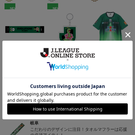
NEW
NEW
FC岐阜 メガニウム タ
FC岐阜 メガニウム キ
2026/27 オーセンティッ
オルマフラー
ーホルダー
クユニフォーム半袖 FP1s
2,500円
1,100円
13,900円～18,300円
4
t
トピックス
岐阜
チームマスコットグッズは、サポーターやファン必
見！今すぐチェックしてみてください！
岐阜
こだわりのデザインに注目！タオルマフラーは応援