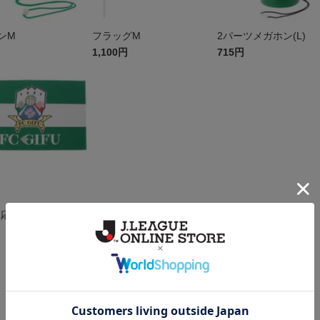
ンM
フラッグM
2パーツメガホン(L)
1,100円
715円
阜応援フラッグ(S)