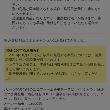
さい。
別の商品と同時購入される場合、発送日は受注生産のもの
にあわせます。
受注生産商品となりますが、生産数に限りがあります。期
間内であっても早期に受付を終了させていただく場合がご
ざいます。
※ お客様都合によるキャンセルはお受けできません。
増税に関するお知らせ
・2019年10月1日（火）以降に発送する商品については、消費
税増税に伴い新税率が適用されます。
・システムの都合上、本商品は消費税率8％にて販売価格を表記
させて頂いております。
・消費税増税に関するお知らせの詳細は
こちら
をご覧くださ
い。
Jリーグ開幕当時のユニフォームをモチーフにしたTシャツ。好評
につき再登場！着心地もGOOD！開幕当時の熱気をまとって、ク
ールに観戦。夏のマストマストアイテム。
メーカー品番：ju900038
素材：ポリエステル100%