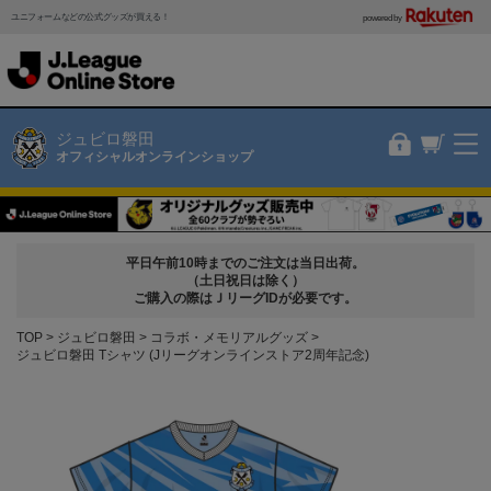
ユニフォームなどの公式グッズが買える！
powered by
ジュビロ磐田
オフィシャルオンラインショップ
平日午前10時までのご注文は当日出荷。
（土日祝日は除く）
ご購入の際はＪリーグIDが必要です。
TOP
ジュビロ磐田
コラボ・メモリアルグッズ
ジュビロ磐田 Tシャツ (Jリーグオンラインストア2周年記念)