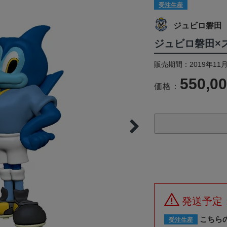
受注生産
ジュビロ磐田
ジュビロ磐田×
販売期間：2019年11月
550,0
価格：
発送予定
こちら
受注生産