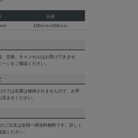
体
台座
0ｍm
150ｍｍ×150ｍｍ
品、交換、キャンセルはお受けできませ
ページ
をご確認ください。
て
だけでは在庫は確保されませんので、お早
お済ませください。
以上のご注文は全国一律送料無料です。詳しく
確認ください。