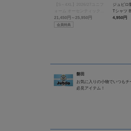
【S～4XL】2026/27ユニフ
ジュビロ
ォーム オーセンティックモ
Tシャツ B
デル:GK
21,450円～25,950円
4,950円
会員特典
磐田
お気に入りの小物でいつもチ
必見アイテム！