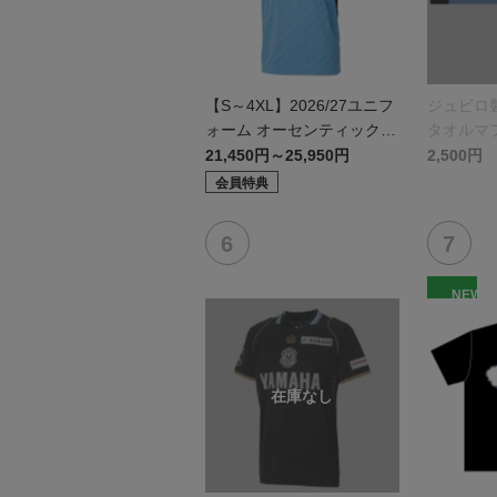
【S～4XL】2026/27ユニフ
ジュビロ
ォーム オーセンティックモ
タオルマ
デル:FP1st
21,450円～25,950円
2,500円
会員特典
NEW