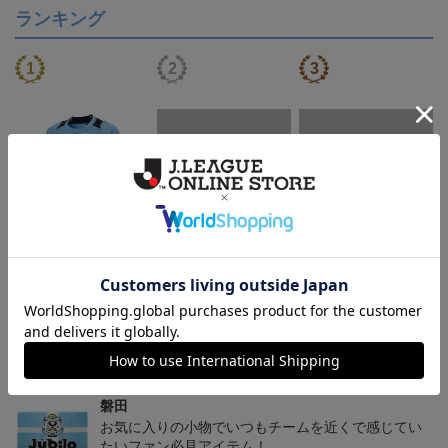
ランキング
【S～4XL】2026/27ユニ
ジュビロ磐田 チルタリ
ジュビロ磐田 ピカチュ
フォーム オーセンティッ
ス タオルマフラー
ウ タオルマフラー
21,450円～25,950円
2,500円
2,500円
1
クモデル:FP1st
会員特典
トピックス
磐田
お気に入りの小物でいつもチームを近くで感じてい
たいファン必見アイテム！