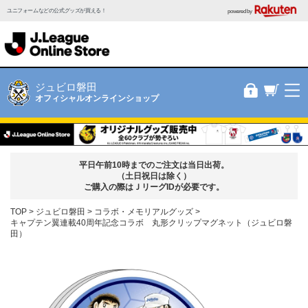
ユニフォームなどの公式グッズが買える！
powered by
ジュビロ磐田
オフィシャルオンラインショップ
平日午前10時までのご注文は当日出荷。
（土日祝日は除く）
ご購入の際はＪリーグIDが必要です。
TOP
ジュビロ磐田
コラボ・メモリアルグッズ
キャプテン翼連載40周年記念コラボ 丸形クリップマグネット（ジュビロ磐
田）