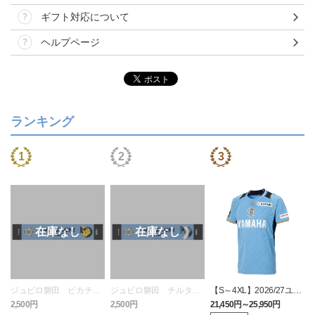
ギフト対応について
ヘルプページ
ランキング
ジュビロ磐田 ピカチュ
ジュビロ磐田 チルタリ
【S～4XL】2026/27ユニ
ウ タオルマフラー
ス タオルマフラー
フォーム オーセンティッ
2,500円
2,500円
21,450円～25,950円
1
クモデル:FP1st