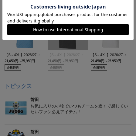
【S～4XL】2026/27ユニ
【S～4XL】2026/27ユニ
【S～4XL】2026/27ユニ
フォーム オーセンティッ
フォーム オーセンティッ
フォーム オーセンティッ
21,450円～25,950円
21,450円～25,950円
21,450円～25,950円
1
クモデル:FP1st
クモデル:GK
クモデル:FP2nd
会員特典
会員特典
会員特典
トピックス
磐田
お気に入りの小物でいつもチームを近くで感じてい
たいファン必見アイテム！
磐田