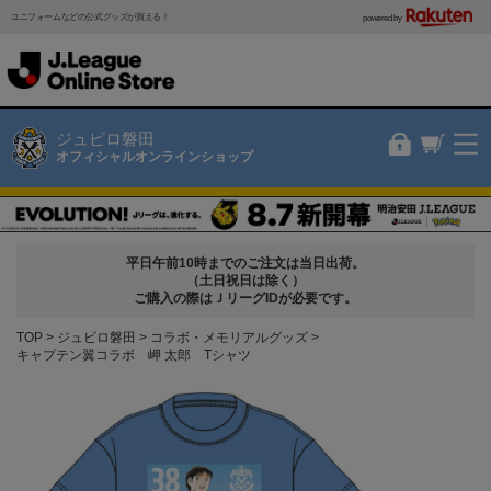
ユニフォームなどの公式グッズが買える！
powered by
ジュビロ磐田
オフィシャルオンラインショップ
平日午前10時までのご注文は当日出荷。
（土日祝日は除く）
ご購入の際はＪリーグIDが必要です。
TOP
ジュビロ磐田
コラボ・メモリアルグッズ
キャプテン翼コラボ 岬 太郎 Tシャツ