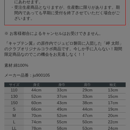
にあわせます。
受注生産商品となりますが、生産数に限りがあります。期
間内であっても早期に受付を終了させていただく場合がご
ざいます。
※ お客様都合によるキャンセルはお受けできません。
『キャプテン翼』の原作内でジュビロ磐田に入団した「岬 太郎」
のクラブオリジナルコラボ商品です。今しか手に入らない！期間
限定商品なのでこの機会をお見逃しなく！！
素材:綿100%
メーカー品番：ju900105
サイズ
身丈
身巾
肩巾
袖丈
110
44cm
33cm
29cm
13cm
130
52cm
37cm
33cm
15cm
150
60cm
43cm
38cm
17cm
S
66cm
49cm
44cm
19cm
M
70cm
52cm
47cm
20cm
L
74cm
55cm
50cm
22cm
LL
78cm
58cm
53cm
24cm