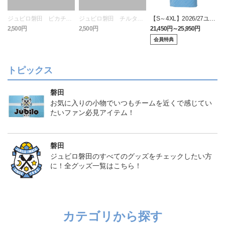
ジュビロ磐田 ピカチュ
ジュビロ磐田 チルタリ
【S～4XL】2026/27ユニ
ウ タオルマフラー
ス タオルマフラー
フォーム オーセンティッ
2,500円
2,500円
21,450円～25,950円
1
クモデル:FP1st
会員特典
トピックス
磐田
お気に入りの小物でいつもチームを近くで感じてい
たいファン必見アイテム！
磐田
ジュビロ磐田のすべてのグッズをチェックしたい方
に！全グッズ一覧はこちら！
カテゴリから探す