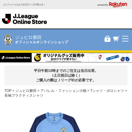
ユニフォームなどの公式グッズが買える！
powered by
ジュビロ磐田
オフィシャルオンラインショップ
平日午前10時までのご注文は当日出荷。
（土日祝日は除く）
ご購入の際はＪリーグIDが必要です。
TOP
ジュビロ磐田
アパレル・ファッション小物
Tシャツ・ポロシャツ
長袖プラクティスシャツ