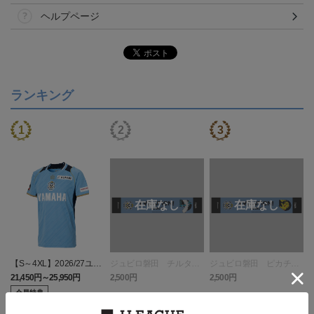
ヘルプページ
ランキング
【S～4XL】2026/27ユニ
ジュビロ磐田 チルタリ
ジュビロ磐田 ピカチュ
フォーム オーセンティッ
ス タオルマフラー
ウ タオルマフラー
21,450円～25,950円
2,500円
2,500円
1
クモデル:FP1st
会員特典