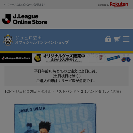
ユニフォームなどの公式グッズが買える！
powered by
ジュビロ磐田
オフィシャルオンラインショップ
平日午前10時までのご注文は当日出荷。
（土日祝日は除く）
ご購入の際はＪリーグIDが必要です。
TOP
ジュビロ磐田
タオル・リストバンド
２１ハンドタオル（遠藤）