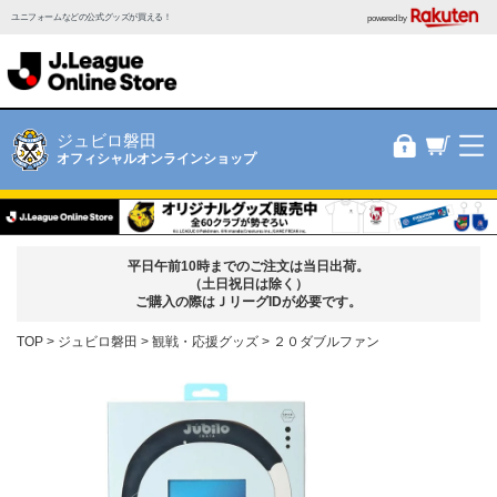
ユニフォームなどの公式グッズが買える！
powered by
ジュビロ磐田
オフィシャルオンラインショップ
平日午前10時までのご注文は当日出荷。
（土日祝日は除く）
ご購入の際はＪリーグIDが必要です。
TOP
ジュビロ磐田
観戦・応援グッズ
２０ダブルファン