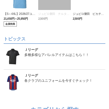
【S～4XL】2026/27ユニ
ジュビロ磐田 チルタリ
ジュビロ磐田 ピカチュ
フォーム オーセンティッ
ス タオルマフラー
ウ タオルマフラー
21,450円～25,950円
2,500円
2,500円
1
クモデル:FP1st
会員特典
トピックス
Ｊリーグ
多種多様なアパレルアイテムはこちら！！
Ｊリーグ
各クラブのユニフォームを今すぐチェック！