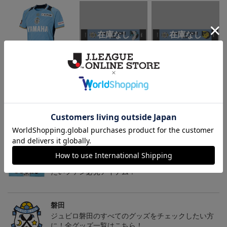
【S～4XL】2026/27ユニ
ジュビロ磐田 チルタリ
ジュビロ磐田 ピカチュ
フォーム オーセンティッ
ス タオルマフラー
ウ タオルマフラー
21,450円～25,950円
2,500円
2,500円
1
クモデル:FP1st
会員特典
トピックス
磐田
お気に入りの小物でいつもチームを近くで感じてい
たいファン必見アイテム！
磐田
ジュビロ磐田のすべてのグッズをチェックしたい方
に！全グッズ一覧はこちら！