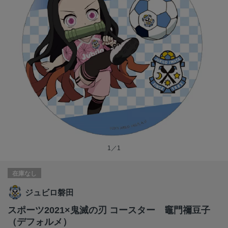
1／1
在庫なし
ジュビロ磐田
スポーツ2021×鬼滅の刃 コースター 竈門禰豆子
（デフォルメ）