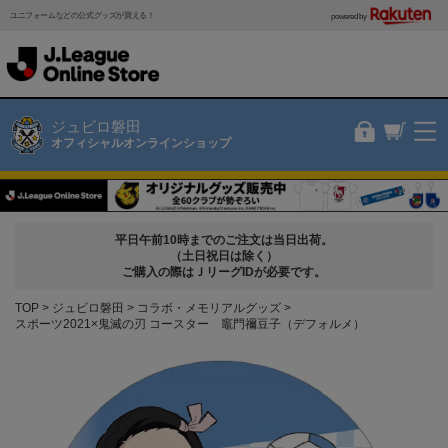
ユニフォームなどの公式グッズが買える！
powered by
ジュビロ磐田
オフィシャルオンラインショップ
平日午前10時までのご注文は当日出荷。
（土日祝日は除く）
ご購入の際はＪリーグIDが必要です。
TOP
ジュビロ磐田
コラボ・メモリアルグッズ
スポーツ2021×鬼滅の刃 コースター 竈門禰豆子（デフォルメ）