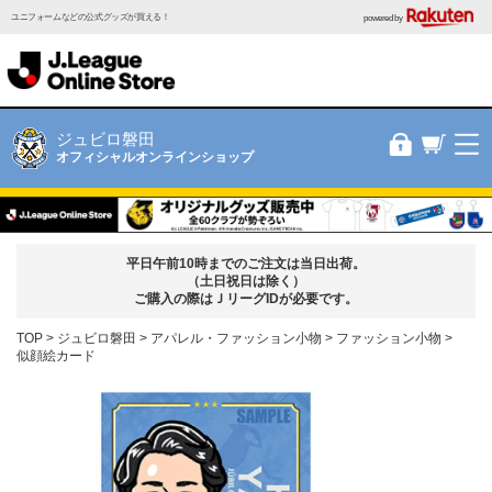
ユニフォームなどの公式グッズが買える！
powered by
ジュビロ磐田
オフィシャルオンラインショップ
平日午前10時までのご注文は当日出荷。
（土日祝日は除く）
ご購入の際はＪリーグIDが必要です。
TOP
ジュビロ磐田
アパレル・ファッション小物
ファッション小物
似顔絵カード