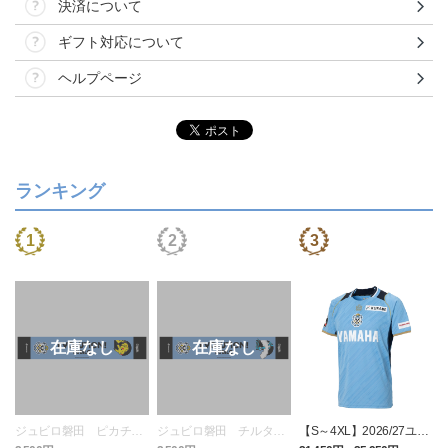
決済について
ギフト対応について
ヘルプページ
ランキング
ジュビロ磐田 ピカチュ
ジュビロ磐田 チルタリ
【S～4XL】2026/27ユニ
ウ タオルマフラー
ス タオルマフラー
フォーム オーセンティッ