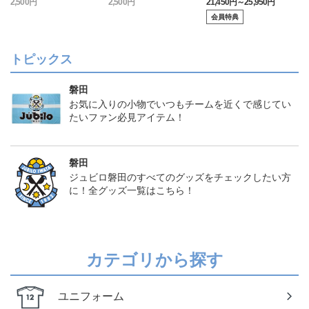
2,500円
2,500円
21,450円～25,950円
1
クモデル:FP1st
会員特典
トピックス
磐田
お気に入りの小物でいつもチームを近くで感じてい
たいファン必見アイテム！
磐田
ジュビロ磐田のすべてのグッズをチェックしたい方
に！全グッズ一覧はこちら！
カテゴリから探す
ユニフォーム