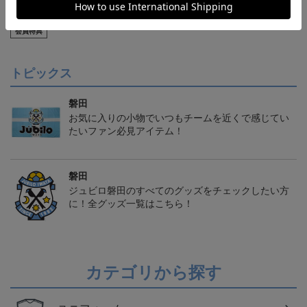
【S～4XL】2026/27ユニ
ジュビロ磐田 チルタリ
ジュビロ磐田 ピカチュ
フォーム オーセンティッ
ス タオルマフラー
ウ タオルマフラー
21,450円～25,950円
2,500円
2,500円
1
クモデル:FP1st
会員特典
トピックス
磐田
お気に入りの小物でいつもチームを近くで感じてい
たいファン必見アイテム！
磐田
ジュビロ磐田のすべてのグッズをチェックしたい方
に！全グッズ一覧はこちら！
カテゴリから探す