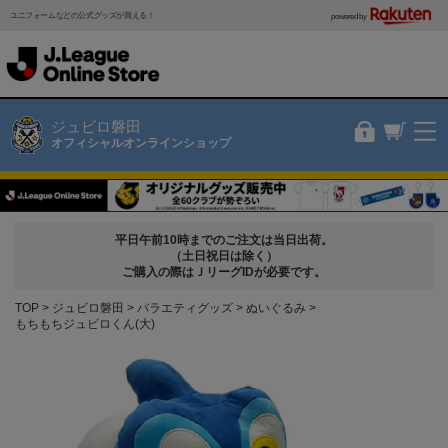
ユニフォームなどの公式グッズが買える！
powered by
ジュビロ磐田
オフィシャルオンラインショップ
平日午前10時までのご注文は当日出荷。
（土日祝日は除く）
ご購入の際はＪリーグIDが必要です。
TOP
ジュビロ磐田
バラエティグッズ
ぬいぐるみ
もちもちジュビロくん(大)