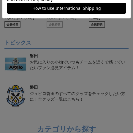
【S～4XL】2026/27ユニ
【S～4XL】2026/27ユニ
タオルマフラー
フォーム オーセンティッ
フォーム オーセンティッ
21,450円～25,950円
21,450円～25,950円
1,760円
1
クモデル:FP1st
クモデル:GK
会員特典
会員特典
会員特典
トピックス
磐田
お気に入りの小物でいつもチームを近くで感じてい
たいファン必見アイテム！
磐田
ジュビロ磐田のすべてのグッズをチェックしたい方
に！全グッズ一覧はこちら！
カテゴリから探す