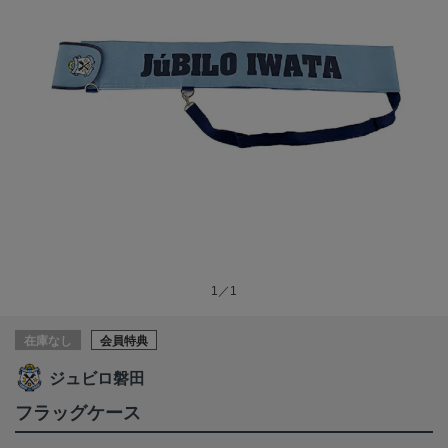
1／1
在庫なし
会員特典
ジュビロ磐田
フラッグケース