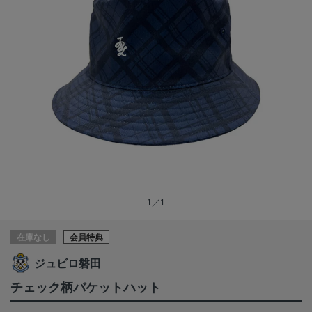
1／1
在庫なし
会員特典
ジュビロ磐田
チェック柄バケットハット