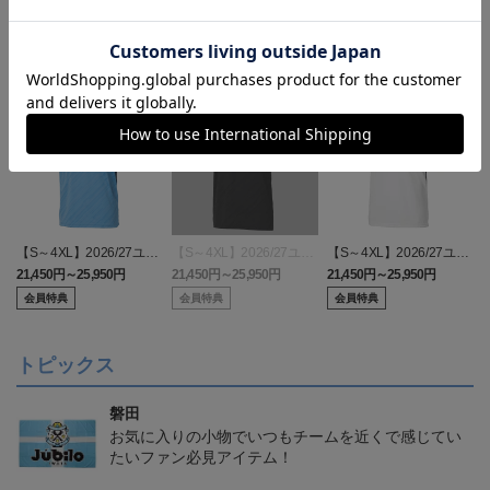
【S～4XL】2026/27ユニ
【S～4XL】2026/27ユニ
【S～4XL】2026/27ユニ
フォーム オーセンティッ
フォーム オーセンティッ
フォーム オーセンティッ
21,450円～25,950円
21,450円～25,950円
21,450円～25,950円
1
クモデル:FP1st
クモデル:GK
クモデル:FP2nd
会員特典
会員特典
会員特典
トピックス
磐田
お気に入りの小物でいつもチームを近くで感じてい
たいファン必見アイテム！