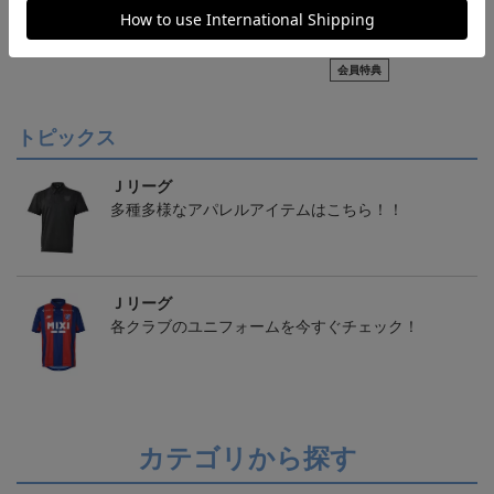
ジュビロ磐田 ピカチュ
ジュビロ磐田 チルタリ
【S～4XL】2026/27ユニ
ウ タオルマフラー
ス タオルマフラー
フォーム オーセンティッ
2,500円
2,500円
21,450円～25,950円
1
クモデル:FP1st
会員特典
トピックス
Ｊリーグ
多種多様なアパレルアイテムはこちら！！
Ｊリーグ
各クラブのユニフォームを今すぐチェック！
カテゴリから探す