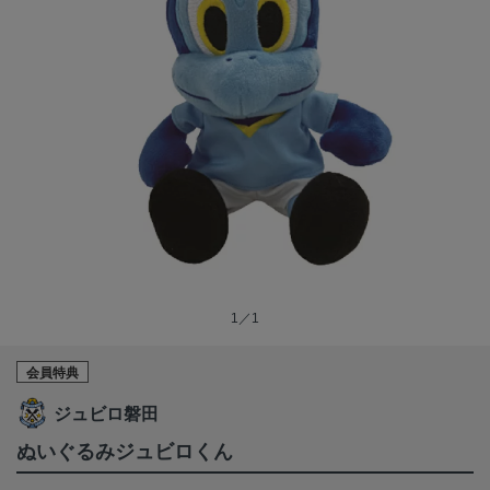
1／1
会員特典
ジュビロ磐田
ぬいぐるみジュビロくん