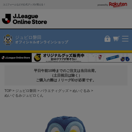
ユニフォームなどの公式グッズが買える！
powered by
ジュビロ磐田
オフィシャルオンラインショップ
平日午前10時までのご注文は当日出荷。
（土日祝日は除く）
ご購入の際はＪリーグIDが必要です。
TOP
ジュビロ磐田
バラエティグッズ
ぬいぐるみ
ぬいぐるみジュビロくん