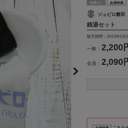
在庫なし
会員特典
ジュビロ磐田
銭湯セット
販売期間：2023年5月
2,200
一般：
2,090
会員：
こちら
会員特典