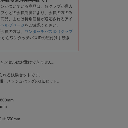
コンがついている商品は、各クラブが導入
ラブなどの会員制度により、会員の方のみ
る商品、または特別価格が適応されるアイ
は
ヘルプページ
をご確認ください。
ブ会員の方は、
ワンタッチパスID（クラブ
録
からワンタッチパスIDの紐付け手続き
キャンセルはお受けできません。
られる銭湯セットです。
桶・メッシュバッグの3点セット。
800mm
2mm
×H550mm