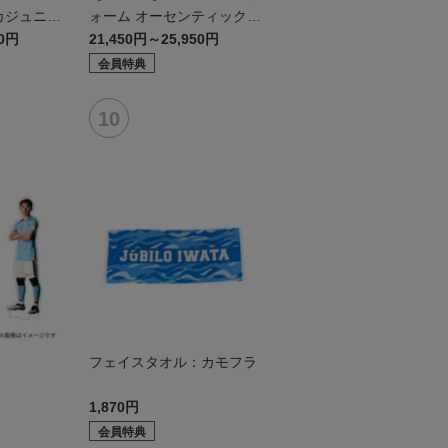
カジュニア
ォーム オーセンティックモ
デル:FP2nd
50円
21,450円～25,950円
会員特典
ド
フェイスタオル：カモフラ
1,870円
会員特典