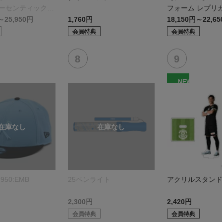
オーセンティックモ
フォーム レプリ
モデル:FP1st
～25,950円
1,760円
18,150円～22,6
会員特典
会員特典
NEW
950:EMB
25ペンライト
アクリルスタン
2,300円
2,420円
会員特典
会員特典