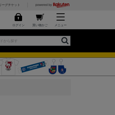
リーグチケット
powered by
ログイン
買い物かご
メニュー