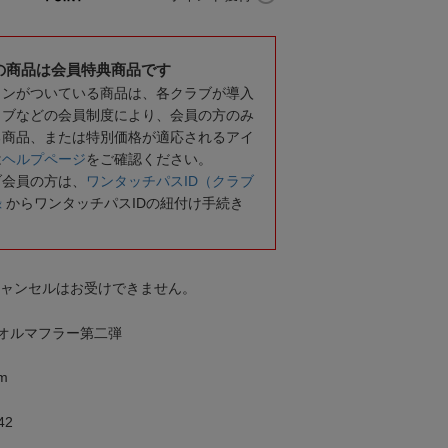
の商品は会員特典商品です
コンがついている商品は、各クラブが導入
ラブなどの会員制度により、会員の方のみ
る商品、または特別価格が適応されるアイ
は
ヘルプページ
をご確認ください。
ブ会員の方は、
ワンタッチパスID（クラブ
録
からワンタッチパスIDの紐付け手続き
キャンセルはお受けできません。
オルマフラー第二弾
m
42