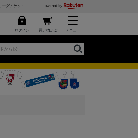
リーグチケット
powered by
ログイン
買い物かご
メニュー