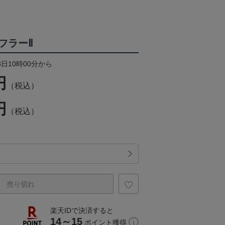
フラーⅡ
3日10時00分から
円
（税込）
円
（税込）
売り切れ
楽天IDで決済すると
14～15
ポイント獲得