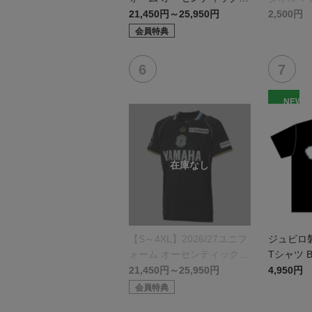
デル:FP1st
21,450円～25,950円
2,500円
会員特典
NEW
【S～4XL】2026/27ユニフ
ジュビロ
ォーム オーセンティックモ
Tシャツ B
デル:GK
21,450円～25,950円
4,950円
会員特典