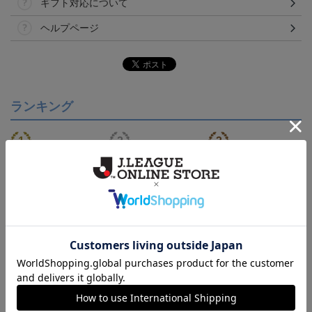
ギフト対応について
ヘルプページ
ランキング
NEW
【S～4XL】2026/27ユニ
ジュビロ磐田 チルタリ
ジュビロ磐田 ピカチュ
フォーム オーセンティッ
ス タオルマフラー
ウ タオルマフラー
21,450円～25,950円
2,500円
2,500円
1
クモデル:FP1st
会員特典