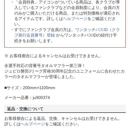
「会員特典」アイコンがついている商品は、各クラブが導
入しているファンクラブなどの会員制度により、会員の方
のみがご購入いただける商品、または特別価格が適応され
るアイテムです。詳しくは
ヘルプページ
をご確認くださ
い。
すでにファンクラブ会員の方は、
ワンタッチパスID（クラ
ブ発行会員番号）登録
からワンタッチパスIDの紐付け手
続きをお願いします。
※ お客様都合によるキャンセルはお受けできません。
全選手対応の背番号タオルマフラー第三弾！
ジュビロ磐田Jリーグ昇格30周年記念のユニフォームに合わせたカ
ラーのタオルマフラーが登場しました。
■サイズ：200mm×1100mm
メーカー品番：ju900374
返品・交換について
お客様都合による返品、交換、キャンセルはお受けできません。
詳しくは
ヘルプページ
をご確認ください。