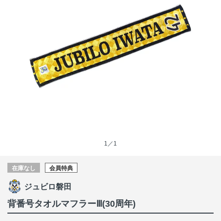
1／1
在庫なし
会員特典
ジュビロ磐田
背番号タオルマフラーⅢ(30周年)