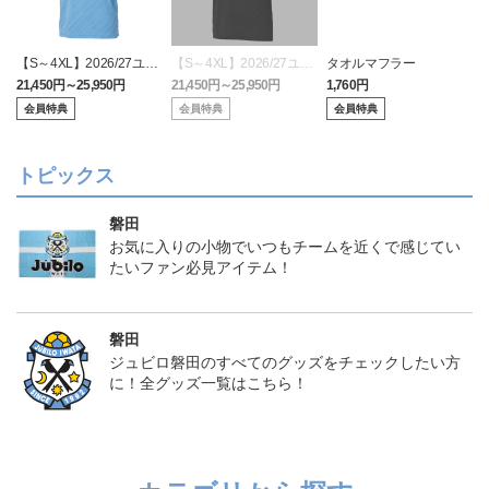
【S～4XL】2026/27ユニ
【S～4XL】2026/27ユニ
タオルマフラー
フォーム オーセンティッ
フォーム オーセンティッ
21,450円～25,950円
21,450円～25,950円
1,760円
1
クモデル:FP1st
クモデル:GK
会員特典
会員特典
会員特典
トピックス
磐田
お気に入りの小物でいつもチームを近くで感じてい
たいファン必見アイテム！
磐田
ジュビロ磐田のすべてのグッズをチェックしたい方
に！全グッズ一覧はこちら！