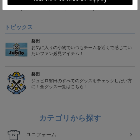
21,450円～25,950円
21,450円～25,950円
21,450円～25,950円
1
クモデル:FP1st
クモデル:GK
クモデル:FP2nd
会員特典
会員特典
会員特典
トピックス
磐田
お気に入りの小物でいつもチームを近くで感じてい
たいファン必見アイテム！
磐田
ジュビロ磐田のすべてのグッズをチェックしたい方
に！全グッズ一覧はこちら！
カテゴリから探す
ユニフォーム