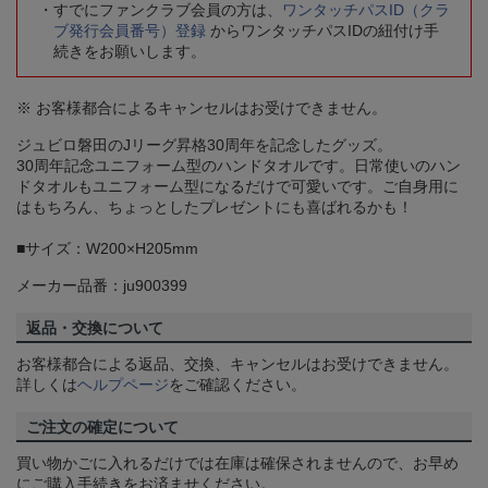
すでにファンクラブ会員の方は、
ワンタッチパスID（クラ
ブ発行会員番号）登録
からワンタッチパスIDの紐付け手
続きをお願いします。
※ お客様都合によるキャンセルはお受けできません。
ジュビロ磐田のJリーグ昇格30周年を記念したグッズ。
30周年記念ユニフォーム型のハンドタオルです。日常使いのハン
ドタオルもユニフォーム型になるだけで可愛いです。ご自身用に
はもちろん、ちょっとしたプレゼントにも喜ばれるかも！
■サイズ：W200×H205mm
メーカー品番：ju900399
返品・交換について
お客様都合による返品、交換、キャンセルはお受けできません。
詳しくは
ヘルプページ
をご確認ください。
ご注文の確定について
買い物かごに入れるだけでは在庫は確保されませんので、お早め
にご購入手続きをお済ませください。