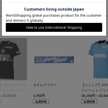
】2026/27ユニフ
タオルマフラー
【ジュニア】2026
オーセンティックモ
フォーム レプリ
モデル:FP1st
～25,950円
1,760円
18,150円～22,6
会員特典
会員特典