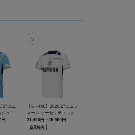
/27ユニ
【S～4XL】2026/27ユニフ
カジュニア
ォーム オーセンティックモ
デル:FP2nd
50円
21,450円～25,950円
会員特典