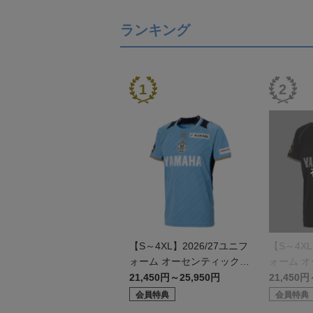
ランキング
【S～4XL】2026/27ユニフ
【S～4XL
ォーム オーセンティックモ
ォーム 
デル:FP1st
デル:GK
21,450円～25,950円
21,450円
会員特典
会員特典