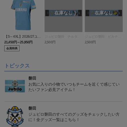
【S～4XL】2026/27ユニ
ジュビロ磐田 チルタリ
ジュビロ磐田 ピカチュ
フォーム オーセンティッ
ス タオルマフラー
ウ タオルマフラー
21,450円～25,950円
2,500円
2,500円
1
クモデル:FP1st
会員特典
トピックス
磐田
お気に入りの小物でいつもチームを近くで感じてい
たいファン必見アイテム！
磐田
ジュビロ磐田のすべてのグッズをチェックしたい方
に！全グッズ一覧はこちら！