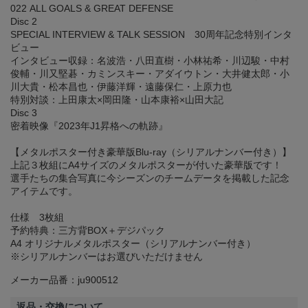
022 ALL GOALS & GREAT DEFENSE
Disc 2
SPECIAL INTERVIEW & TALK SESSION 30周年記念特別インタ
ビュー
インタビュー収録：名波浩・八田直樹・小林祐希・川辺駿・中村
俊輔・川又堅碁・カミンスキー・アダイウトン・大井健太郎・小
川大貴・松本昌也・伊藤洋輝・遠藤保仁・上原力也
特別対談：上田康太×岡田隆・山本康裕×山田大記
Disc 3
密着映像『2023年J1昇格への軌跡』
【メタルポスター付き豪華版Blu-ray（シリアルナンバー付き）】
上記３枚組にA4サイズのメタルポスターが付いた豪華版です！
選手たちの集合写真に今シーズンのチームデータを掲載した記念
アイテムです。
仕様 3枚組
予約特典：三方背BOX＋デジパック
A4 オリジナルメタルポスター（シリアルナンバー付き）
※シリアルナンバーはお選びいただけません
メーカー品番：ju900512
返品・交換について