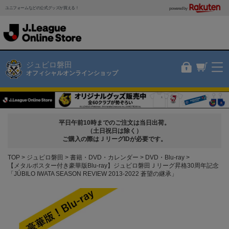
ユニフォームなどの公式グッズが買える！
powered by
ジュビロ磐田
オフィシャルオンラインショップ
平日午前10時までのご注文は当日出荷。
（土日祝日は除く）
ご購入の際はＪリーグIDが必要です。
TOP
ジュビロ磐田
書籍・DVD・カレンダー
DVD・Blu-ray
【メタルポスター付き豪華版Blu-ray】ジュビロ磐田Ｊリーグ昇格30周年記念
「JÚBILO IWATA SEASON REVIEW 2013-2022 蒼望の継承」