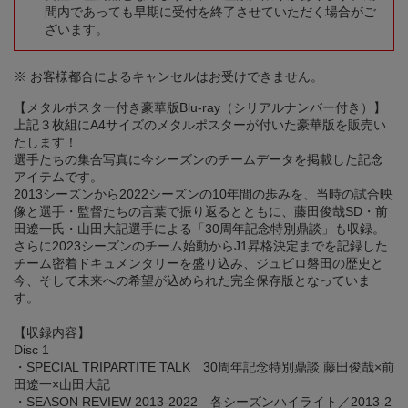
間内であっても早期に受付を終了させていただく場合がご
ざいます。
※ お客様都合によるキャンセルはお受けできません。
【メタルポスター付き豪華版Blu-ray（シリアルナンバー付き）】
上記３枚組にA4サイズのメタルポスターが付いた豪華版を販売い
たします！
選手たちの集合写真に今シーズンのチームデータを掲載した記念
アイテムです。
2013シーズンから2022シーズンの10年間の歩みを、当時の試合映
像と選手・監督たちの言葉で振り返るとともに、藤田俊哉SD・前
田遼一氏・山田大記選手による「30周年記念特別鼎談」も収録。
さらに2023シーズンのチーム始動からJ1昇格決定までを記録した
チーム密着ドキュメンタリーを盛り込み、ジュビロ磐田の歴史と
今、そして未来への希望が込められた完全保存版となっていま
す。
【収録内容】
Disc 1
・SPECIAL TRIPARTITE TALK 30周年記念特別鼎談 藤田俊哉×前
田遼一×山田大記
・SEASON REVIEW 2013-2022 各シーズンハイライト／2013-2