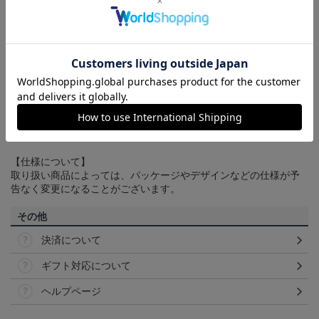
配送方法について
一部商品はメール便でのお届けとなる場合がございます。詳しく
は
ヘルプページ
をご確認ください。
商品について
【カラーについて】
商品画像は、お使いのパソコンのモニターおよびスマートフォン
のメーカー・機種・画面設定等により、実際の商品の色と異なっ
て見える場合がございます。あらかじめご了承ください。
【仕様について】
取り扱い商品によっては、パッケージやデザインなどの仕様が予
告なく変更になることがございます。
その他
決済について
ギフト対応について
ヘルプページ