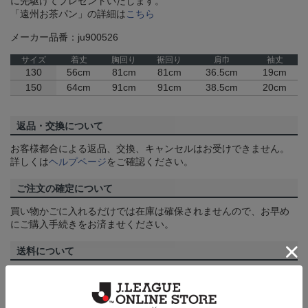
に先駆けてプレゼントいたします。
「遠州お茶パン」の詳細は
こちら
メーカー品番：ju900526
サイズ
着丈
胸回り
裾回り
肩巾
袖丈
130
56cm
81cm
81cm
36.5cm
19cm
150
64cm
91cm
91cm
38.5cm
20cm
返品・交換について
お客様都合による返品、交換、キャンセルはお受けできません。
詳しくは
ヘルプページ
をご確認ください。
ご注文の確定について
買い物かごに入れるだけでは在庫は確保されませんので、お早め
にご購入手続きをお済ませください。
送料について
3,980円（税込）以上のご注文は全国一律送料無料です。詳しくは
ヘルプページ
をご確認ください。