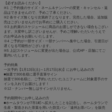
【必ずお読みください】
※1 ご予約後のサイズ・ネーム＆ナンバーの変更・キャンセル・返
品はできませんので、予めご了承ください。
※2 各サイズ無くなり次第終了となります。完売した場合、追加販
売はございませんのでお早めにご購入ください。
※3 お約束のスケジュールに商品のお渡しができない場合もござい
ます。大変申し訳ございませんが、予めご理解いただいたうえで
のお申込みをお願いいたします。
※4 ご予約が一部サイズ・一部ナンバーへ集中した場合、引渡日が
遅くなる可能性がございます。
※5 上記スケジュールに変更が出た場合は、公式HP・店舗にてご
案内いたします。
予約特典
一次予約【1月13日(土)～1月17日(水)】にお申し込みの方
■抽選で300名様に選手直筆サイン
抽選で300名様に、ご予約いただいたユニフォームに対象選手のサ
インを入れてお届けします！
※12・ナンバー無しはサインが入りません。
予約期間中にお申し込みの方
■ホームタウンが7市1町へ拡大したことを記念し、ホームタウンで
生産・製造された茶葉を用いた防災パン「遠州お茶パン」を販売