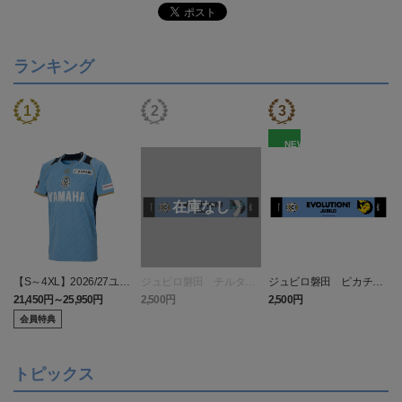
ランキング
NEW
【S～4XL】2026/27ユニ
ジュビロ磐田 チルタリ
ジュビロ磐田 ピカチュ
フォーム オーセンティッ
ス タオルマフラー
ウ タオルマフラー
21,450円～25,950円
2,500円
2,500円
1
クモデル:FP1st
会員特典
トピックス