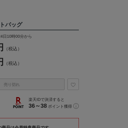
ートバッグ
24日10時00分から
円
（税込）
円
（税込）
売り切れ
楽天IDで決済すると
36～38
ポイント獲得
の商品は会員特典商品です