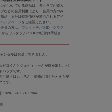
コンがついている商品は、各クラブが導入
ラブなどの会員制度により、会員の方のみ
る商品、または特別価格が適応されるアイ
は
ヘルプページ
をご確認ください。
ブ会員の方は、
ワンタッチパスID（クラブ
録
からワンタッチパスIDの紐付け手続き
キャンセルはお受けできません。
ュビロくんとジュビィちゃんが顔を出し、バ
トバッグです。
の可愛さはもちろん、荷物が増えたときも安
グです。
320）×430×160ⅿm
38