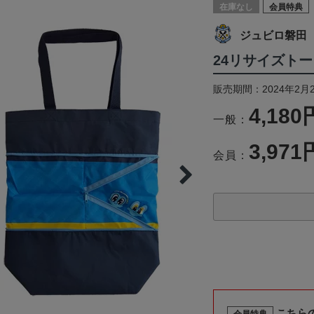
在庫なし
会員特典
ジュビロ磐田
24リサイズト
販売期間：2024年2月
4,180
一般：
3,971
会員：
こちら
会員特典