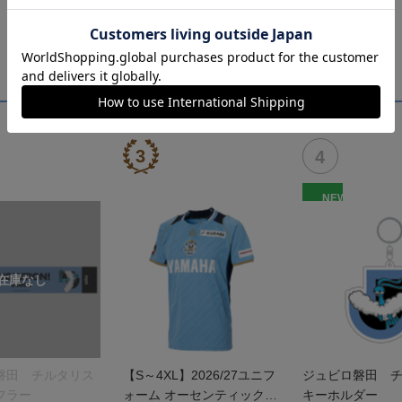
NEW
磐田 チルタリス
【S～4XL】2026/27ユニフ
ジュビロ磐田 
フラー
ォーム オーセンティックモ
キーホルダー