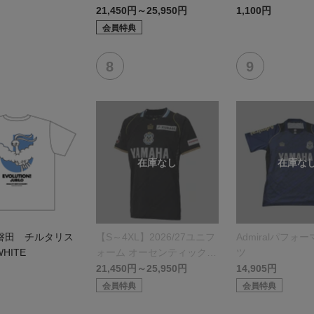
デル:FP1st
21,450円～25,950円
1,100円
会員特典
磐田 チルタリス
【S～4XL】2026/27ユニフ
Admiralパフォ
HITE
ォーム オーセンティックモ
ツ
デル:GK
21,450円～25,950円
14,905円
会員特典
会員特典