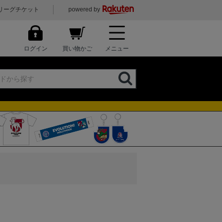
リーグチケット
powered by
ログイン
買い物かご
メニュー