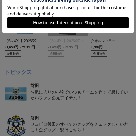
【S～4XL】2026/27ユニ
【S～4XL】2026/27ユニ
タオルマフラー
フォーム オーセンティッ
フォーム オーセンティッ
21,450円～25,950円
21,450円～25,950円
1,760円
1
クモデル:FP1st
クモデル:GK
会員特典
会員特典
会員特典
トピックス
磐田
お気に入りの小物でいつもチームを近くで感じてい
たいファン必見アイテム！
磐田
ジュビロ磐田のすべてのグッズをチェックしたい方
に！全グッズ一覧はこちら！