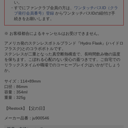
い。
すでにファンクラブ会員の方は、
ワンタッチパスID（クラ
ブ発行会員番号）登録
からワンタッチパスIDの紐付け手
続きをお願いします。
※ お客様都合によるキャンセルはお受けできません。
アメリカ発のステンレスボトルブランド『Hydro Flask』(ハイドロ
フラスク)とのコラボボトルです。
ステンレスが二重となった真空断熱構造で、長時間飲み物の温度
を保ちます。こぼれる心配のない安心の蓋つきです。ご自宅での
リラックスタイムや職場でのコーヒーブレイクはいかがでしょう
か。
サイズ：114×89mm
口径：86mm
容量：354ml
重量：325g
【Restock】【父の日】
メーカー品番：ju900546