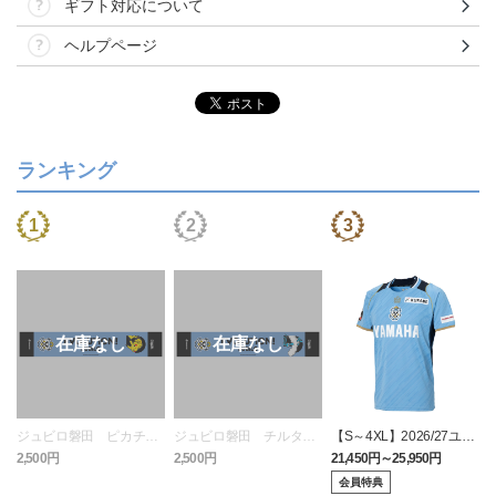
ギフト対応について
ヘルプページ
ランキング
ジュビロ磐田 ピカチュ
ジュビロ磐田 チルタリ
【S～4XL】2026/27ユニ
ウ タオルマフラー
ス タオルマフラー
フォーム オーセンティッ
2,500円
2,500円
21,450円～25,950円
1
クモデル:FP1st
会員特典