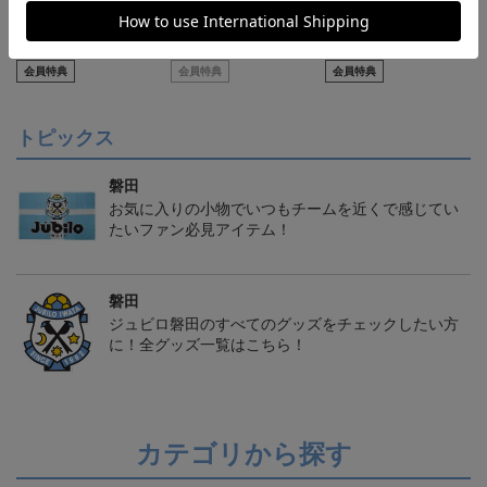
【S～4XL】2026/27ユニ
【S～4XL】2026/27ユニ
【S～4XL】2026/27ユニ
フォーム オーセンティッ
フォーム オーセンティッ
フォーム オーセンティッ
21,450円～25,950円
21,450円～25,950円
21,450円～25,950円
1
クモデル:FP1st
クモデル:GK
クモデル:FP2nd
会員特典
会員特典
会員特典
トピックス
磐田
お気に入りの小物でいつもチームを近くで感じてい
たいファン必見アイテム！
磐田
ジュビロ磐田のすべてのグッズをチェックしたい方
に！全グッズ一覧はこちら！
カテゴリから探す