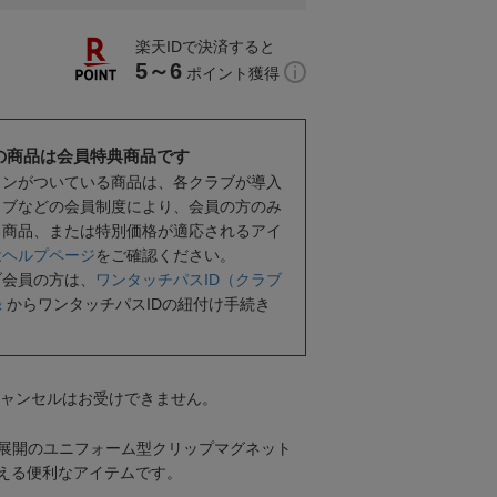
楽天IDで決済すると
5～6
ポイント獲得
の商品は会員特典商品です
コンがついている商品は、各クラブが導入
ラブなどの会員制度により、会員の方のみ
る商品、または特別価格が適応されるアイ
は
ヘルプページ
をご確認ください。
ブ会員の方は、
ワンタッチパスID（クラブ
録
からワンタッチパスIDの紐付け手続き
キャンセルはお受けできません。
3種類展開のユニフォーム型クリップマグネット
える便利なアイテムです。