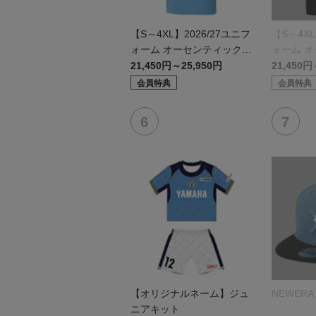
【S～4XL】2026/27ユニフ
【S～4XL
ォーム オーセンティックモ
ォーム 
デル:FP1st
デル:GK
21,450円～25,950円
21,450円
会員特典
会員特典
【オリジナルネーム】ジュ
NEWERA 
ニアキット