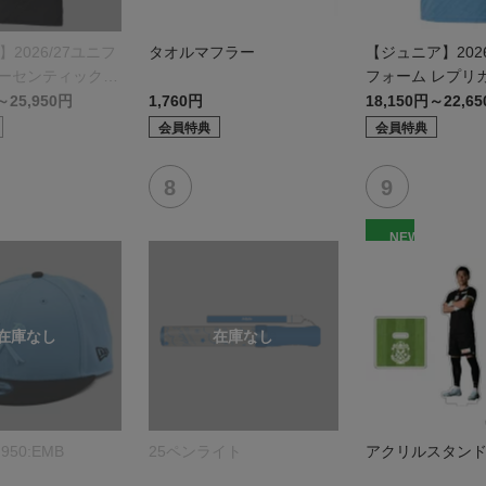
】2026/27ユニフ
タオルマフラー
【ジュニア】2026
オーセンティックモ
フォーム レプリ
モデル:FP1st
～25,950円
1,760円
18,150円～22,6
会員特典
会員特典
NEW
950:EMB
25ペンライト
アクリルスタン