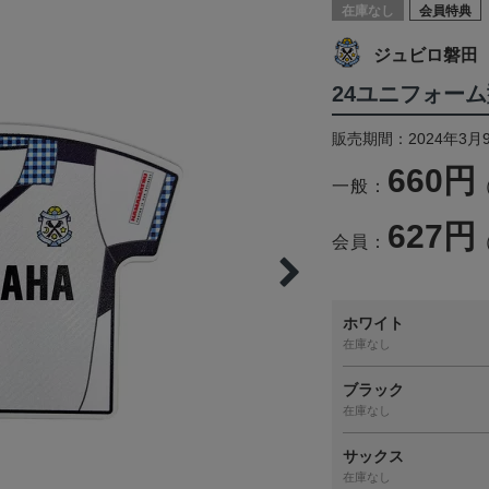
在庫なし
会員特典
ジュビロ磐田
24ユニフォー
販売期間：2024年3月
660円
一般：
627円
会員：
ホワイト
在庫なし
ブラック
在庫なし
サックス
在庫なし