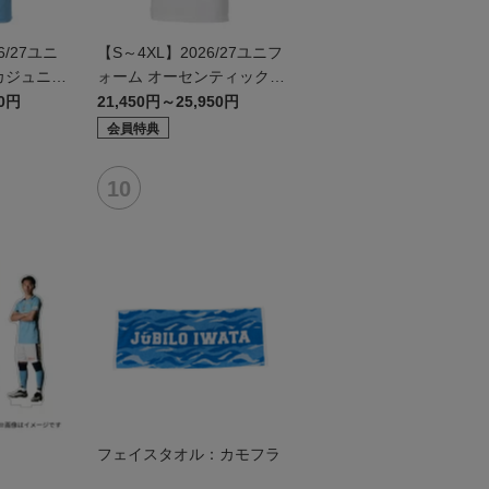
/27ユニ
【S～4XL】2026/27ユニフ
カジュニア
ォーム オーセンティックモ
デル:FP2nd
50円
21,450円～25,950円
会員特典
ド
フェイスタオル：カモフラ