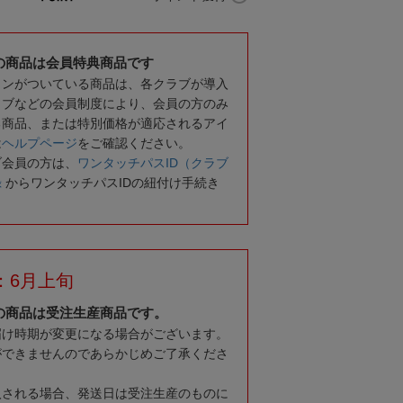
の商品は会員特典商品です
コンがついている商品は、各クラブが導入
ラブなどの会員制度により、会員の方のみ
る商品、または特別価格が適応されるアイ
は
ヘルプページ
をご確認ください。
ブ会員の方は、
ワンタッチパスID（クラブ
録
からワンタッチパスIDの紐付け手続き
：6月上旬
の商品は受注生産商品です。
届け時期が変更になる場合がございます。
ができませんのであらかじめご了承くださ
入される場合、発送日は受注生産のものに