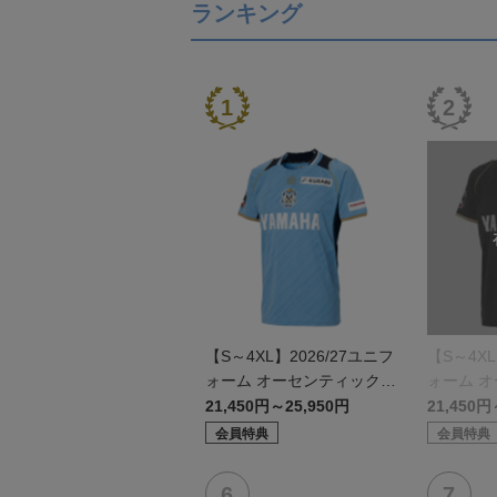
ランキング
【S～4XL】2026/27ユニフ
【S～4XL
ォーム オーセンティックモ
ォーム 
デル:FP1st
デル:GK
21,450円～25,950円
21,450円
会員特典
会員特典