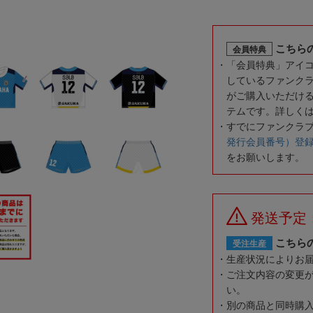
こちら
会員特典
「会員特典」アイ
しているファンク
がご購入いただけ
テムです。詳しく
すでにファンクラ
発行会員番号）登
をお願いします。
発送予定
こちら
受注生産
生産状況によりお
ご注文内容の変更
い。
別の商品と同時購