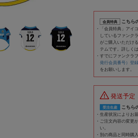
こちら
会員特典
「会員特典」アイ
しているファンク
がご購入いただけ
テムです。詳しく
すでにファンクラ
発行会員番号）登
をお願いします。
発送予定
こちら
受注生産
生産状況によりお
ご注文内容の変更
い。
別の商品と同時購