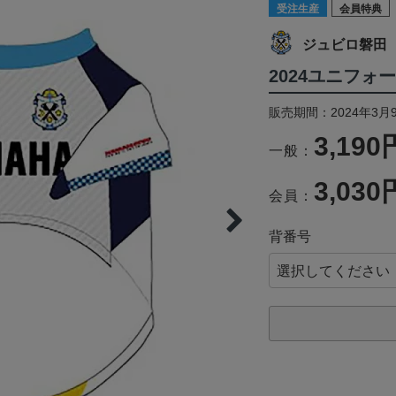
受注生産
会員特典
ジュビロ磐田
2024ユニフォ
販売期間：2024年3月9
3,190
一般：
3,030
会員：
背番号