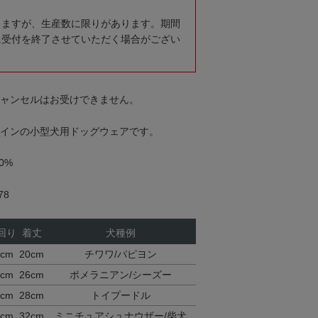
りますが、生産数に限りがあります。期間
に受付を終了させていただく場合がござい
キャンセルはお受けできません。
デザインの小型犬用ドッグウェアです。
0%
78
回り
着丈
犬種例
6cm
20cm
チワワ/パピヨン
0cm
26cm
ポメラニアン/シーズー
7cm
28cm
トイプードル
4cm
32cm
ミニチュアシュナウザー/柴犬