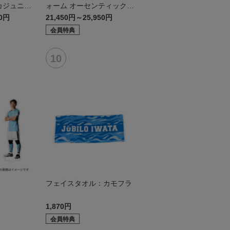
カジュニア
ォーム オーセンティックモ
デル:FP2nd
50円
21,450円～25,950円
会員特典
ド
フェイスタオル：カモフラ
1,870円
会員特典