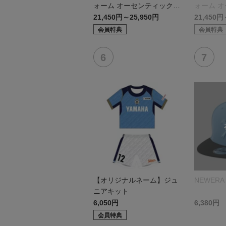
ォーム オーセンティックモ
ォーム 
デル:FP1st
デル:GK
21,450円～25,950円
21,450円
会員特典
会員特典
【オリジナルネーム】ジュ
NEWERA 
ニアキット
6,050円
6,380円
会員特典