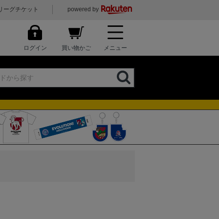
リーグチケット
powered by
ログイン
買い物かご
メニュー