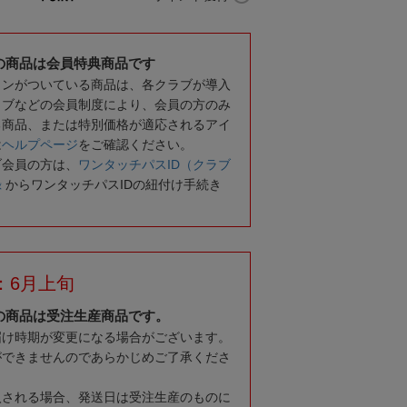
の商品は会員特典商品です
コンがついている商品は、各クラブが導入
ラブなどの会員制度により、会員の方のみ
る商品、または特別価格が適応されるアイ
は
ヘルプページ
をご確認ください。
ブ会員の方は、
ワンタッチパスID（クラブ
録
からワンタッチパスIDの紐付け手続き
：6月上旬
の商品は受注生産商品です。
届け時期が変更になる場合がございます。
ができませんのであらかじめご了承くださ
入される場合、発送日は受注生産のものに