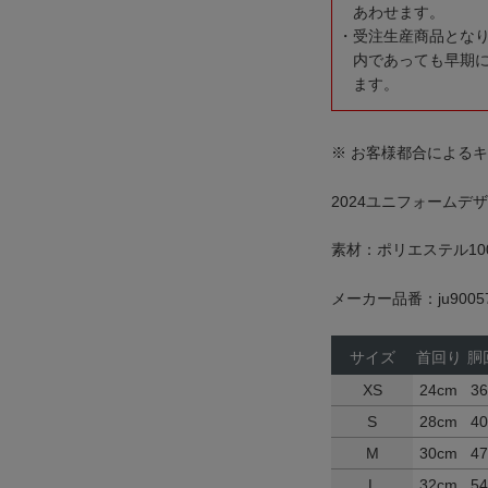
あわせます。
受注生産商品とな
内であっても早期
ます。
※ お客様都合による
2024ユニフォーム
素材：ポリエステル10
メーカー品番：ju9005
サイズ
首回り
胴
XS
24cm
3
S
28cm
4
M
30cm
4
L
32cm
5