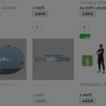
オーセンティックモ
フォーム レプリ
モデル:FP1st
～25,950円
1,760円
18,150円～22,6
会員特典
会員特典
NEW
950:EMB
25ペンライト
アクリルスタン
2,300円
2,420円
会員特典
会員特典