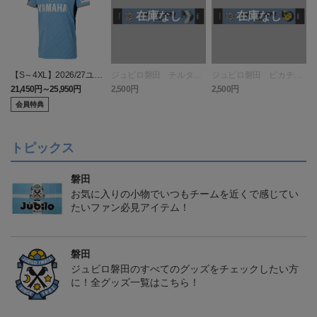
【S～4XL】2026/27ユニ
ジュビロ磐田 チルタリ
ジュビロ磐田 ピカチュ
フォーム オーセンティッ
ス タオルマフラー
ウ タオルマフラー
21,450円～25,950円
2,500円
2,500円
1
クモデル:FP1st
会員特典
トピックス
磐田
お気に入りの小物でいつもチームを近くで感じてい
たいファン必見アイテム！
磐田
ジュビロ磐田のすべてのグッズをチェックしたい方
に！全グッズ一覧はこちら！